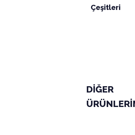
Çeşitleri
PAKET
KODU
01-010-0
KOLİ
DİĞER
ÜRÜNLERİ