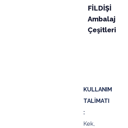
FİLDİŞİ
Ambalaj
Çeşitleri
PAKET
KODU
03-010-
KOLİ
KULLANIM
TALİMATI
:
Kek,