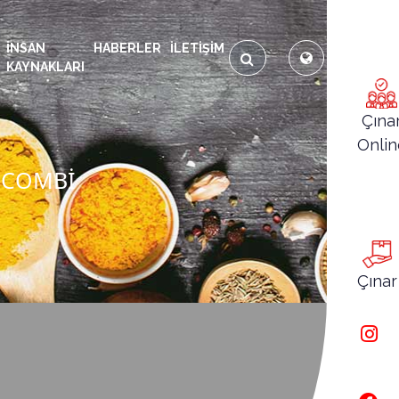
İNSAN
HABERLER
İLETIŞIM
KAYNAKLARI
Çına
Onlin
 COMBİ
Çınar