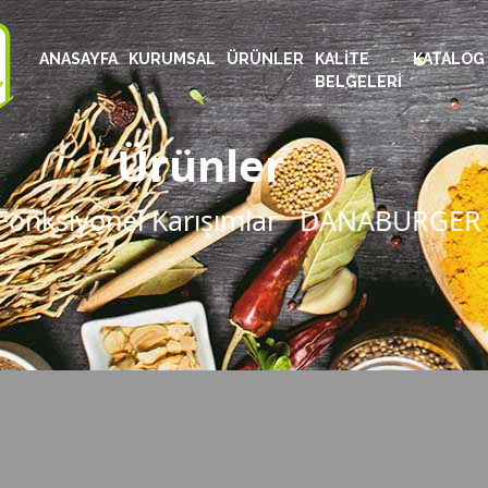
ANASAYFA
KURUMSAL
ÜRÜNLER
KALITE
KATALOG
BELGELERI
Ürünler
Fonksiyonel Karışımlar
DANABURGER