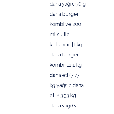
dana yağı), 90 g
dana burger
kombi ve 200
ml su ile
kullanılır. [1 kg
dana burger
kombi, 11.1 kg
dana eti (7.77
kg yağsız dana
eti + 3.33 kg
dana yağı) ve