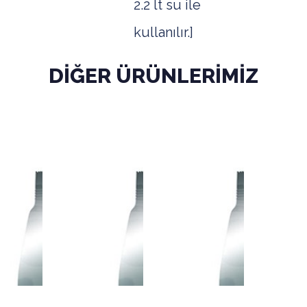
2.2 lt su ile
kullanılır.]
DİĞER ÜRÜNLERİMİZ