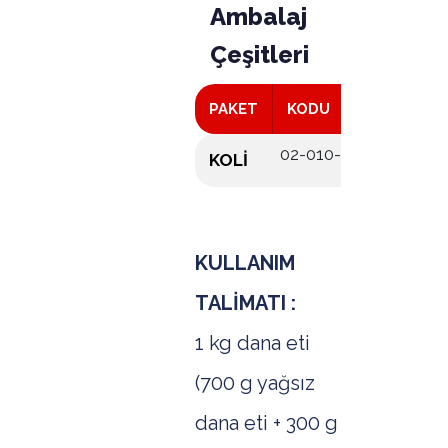
Ambalaj
Çeşitleri
PAKET
KODU
KOLİ A
02-010-009
10
KOLİ
KULLANIM
TALİMATI :
1 kg dana eti
(700 g yağsız
dana eti + 300 g