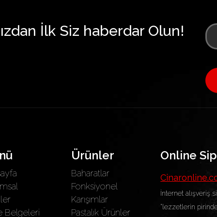
zdan İlk Siz haberdar Olun!
nü
Ürünler
Online Sip
ayfa
Baharatlar
Cinaronline.
msal
Fonksiyonel
İnternet alışveriş s
ler
Karışımlar
"lezzetlerin pirinde
e Belgeleri
Pastalık Ürünler