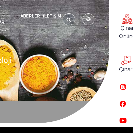
HABERLER
İLETIŞIM
ARI
Çına
Onlin
loji
Çınar