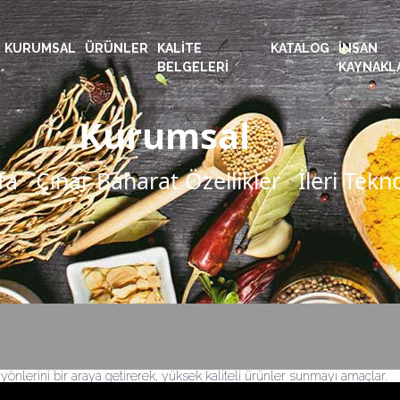
KURUMSAL
ÜRÜNLER
KALITE
KATALOG
İNSAN
BELGELERI
KAYNAKL
Kurumsal
fa
Çınar Baharat Özellikler
İleri Tekno
 yönlerini bir araya getirerek, yüksek kaliteli ürünler sunmayı amaçlar.