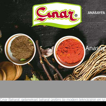
ANASAYFA
Anasay
Çınar Baharat, geleneksel baharat üretimi ile modern teknolojinin en iyi