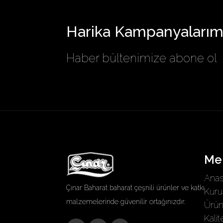
Harika Kampanyalarımı
Haber bültenimize abone ol
Me
Anas
Çınar Baharat baharat çeşnili ürünler ve katkı
Kuru
malzemelerinde güvenilir ortağınızdır.
Ürün
Kalit