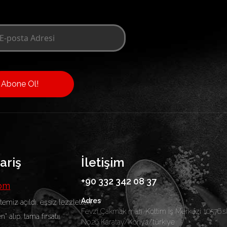
Abone Ol!
ariş
İletişim
+90 332 342 08 37
com
Adres
itemiz açıldı. eşsiz lezzletleri
Fevzi Çakmak mah. Kottim İş Merkezi 10576.s
n" alıp, tama fırsatıı
No.26 Karatay/Konya/türkiye