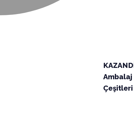
KAZANDİ
Ambalaj
Çeşitleri
PAKET
KO
03-
KOLİ