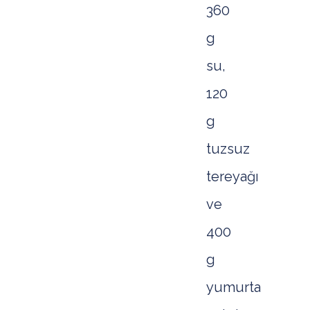
360
g
su,
120
g
tuzsuz
tereyağı
ve
400
g
yumurta