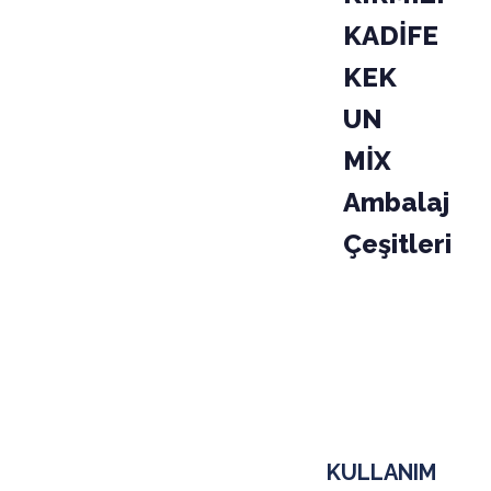
KADİFE
KEK
UN
MİX
Ambalaj
Çeşitleri
PAKET
KODU
03-010-
KOLİ
KULLANIM