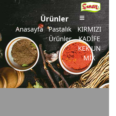
Ürünler
Anasayfa
Pastalık
KIRMIZI
Ürünler
KADİFE
KEK UN
MİX