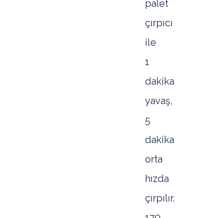
palet
çırpıcı
ile
1
dakika
yavaş,
5
dakika
orta
hızda
çırpılır.
170-