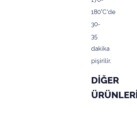
180°C'de
30-
35
dakika
pişirilir.
DİĞER
ÜRÜNLER