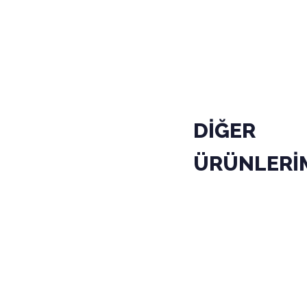
PAKET
KODU
01-010-02
KOLİ
DİĞER
ÜRÜNLERİ