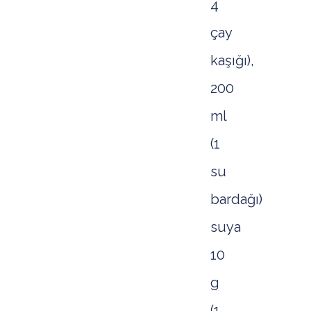
4
çay
kaşığı),
200
ml
(1
su
bardağı)
suya
10
g
(1