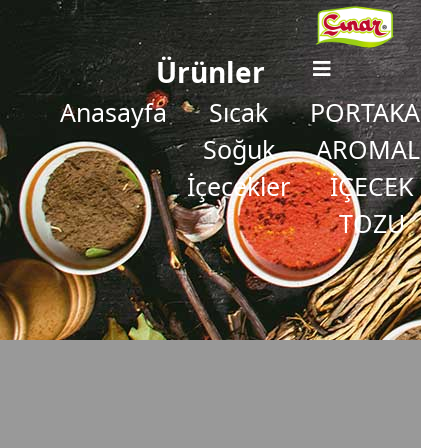
Ürünler
Anasayfa
Sıcak
PORTAKAL
Soğuk
AROMALI
İçecekler
İÇECEK
TOZU