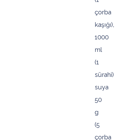
çorba
kaşığı),
1000
ml
(1
sürahi)
suya
50
g
(5
çorba