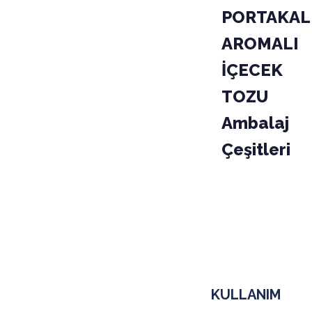
PORTAKAL
AROMALI
İÇECEK
TOZU
Ambalaj
Çeşitleri
PAKET
KODU
04-010
KOLİ
KULLANIM