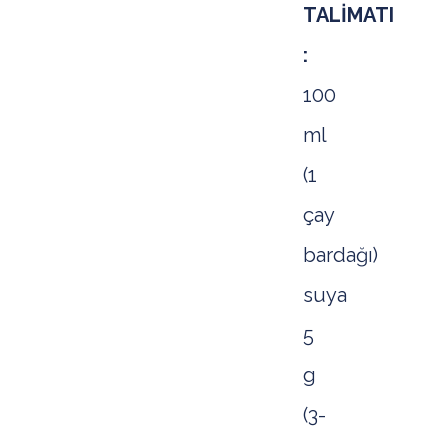
TALİMATI
:
100
ml
(1
çay
bardağı)
suya
5
g
(3-