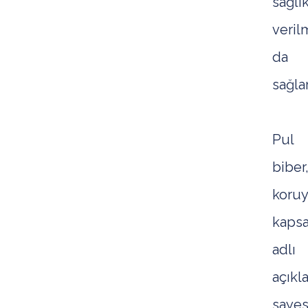
sağlı
veril
da
sağlar
Pul
biber
koru
kapsa
adlı
açıkl
sayes