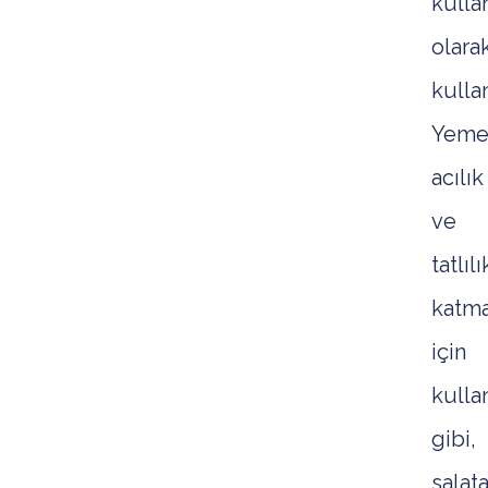
kulla
olara
kulla
Yeme
acılık
ve
tatlılı
katm
için
kullan
gibi,
salata