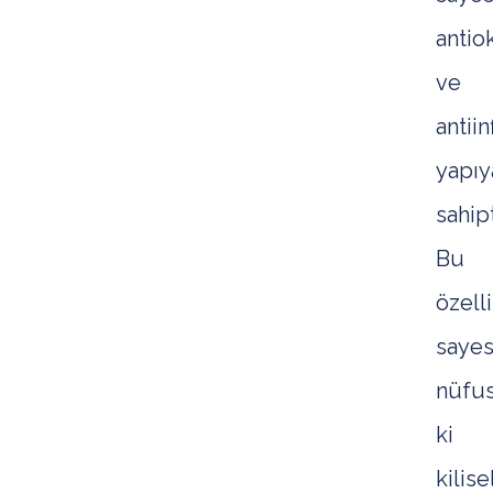
antio
ve
antii
yapıy
sahipt
Bu
özell
sayes
nüfus
ki
kilise