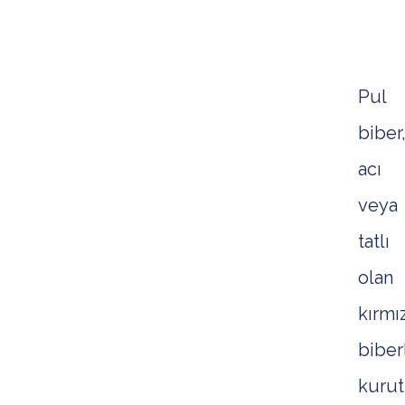
KOL
Pul
biber
acı
veya
tatlı
olan
kırmı
biber
kuru