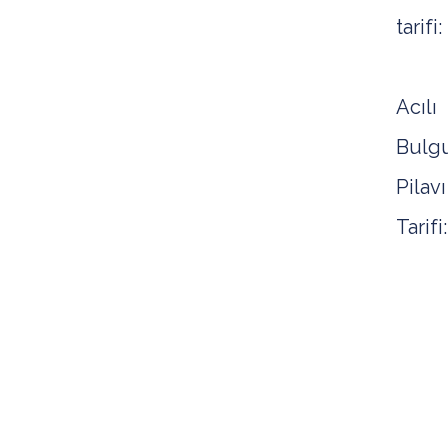
tarifi:
Acılı
Bulg
Pilavı
Tarifi:
Malz
2
su