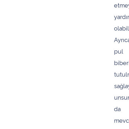
etme
yardı
olabili
Ayrıc
pul
biber
tutul
sağla
unsur
da
mevcu