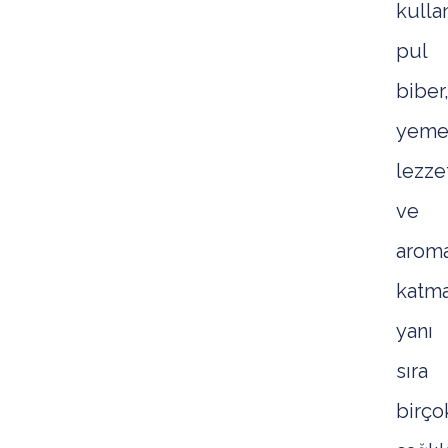
kulla
pul
biber
yeme
lezze
ve
arom
katm
yanı
sıra
birço