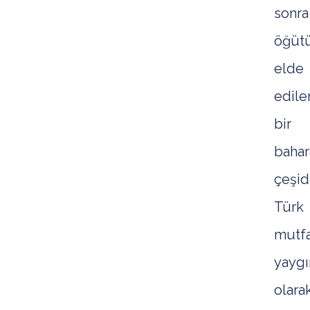
sonra
öğüt
elde
edile
bir
bahar
çeşidi
Türk
mutf
yaygı
olara