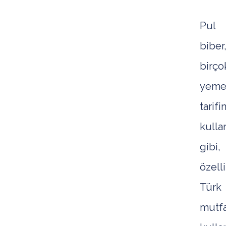
Pul
biber
birço
yeme
tarif
kullan
gibi,
özell
Türk
mutf