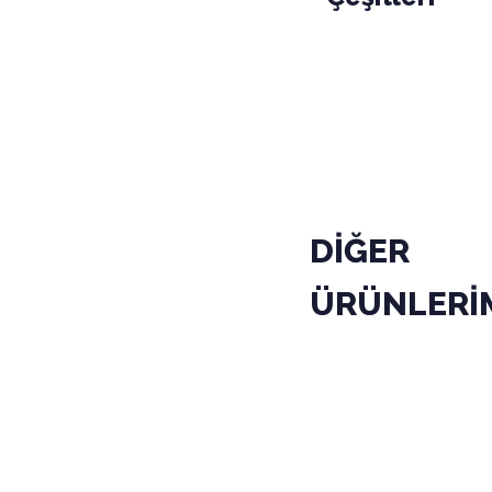
PAKET
KODU
01-010-03
KOLİ
DİĞER
ÜRÜNLERİ