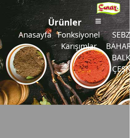
Ürünler
Anasayfa
Fonksiyonel
SEBZEL
Karışımlar
BAHARAT
BALKA
ÇEŞNİS