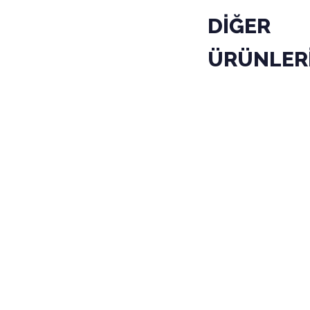
DİĞER
ÜRÜNLER