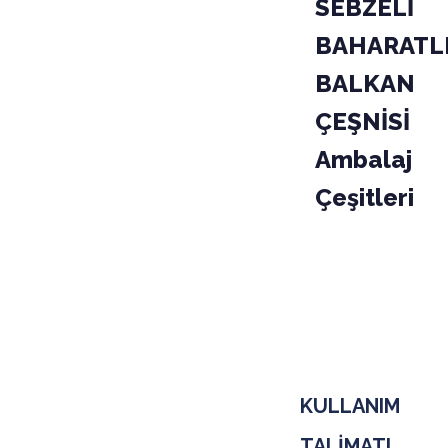
SEBZELİ
BAHARATL
BALKAN
ÇEŞNİSİ
Ambalaj
Çeşitleri
PAKET
KODU
02-020
KOLİ
KULLANIM
TALİMATI