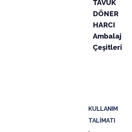
TAVUK
DÖNER
HARCI
Ambalaj
Çeşitleri
PAKET
KODU
02-010-
KOLİ
KULLANIM
TALİMATI