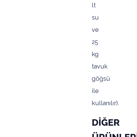
lt
su
ve
25
kg
tavuk
göğsü
ile
kullanılır).
DİĞER