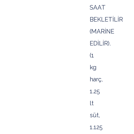
SAAT
BEKLETİLİR
(MARİNE
EDİLİR).
(1
kg
harç,
1.25
lt
süt,
1.125