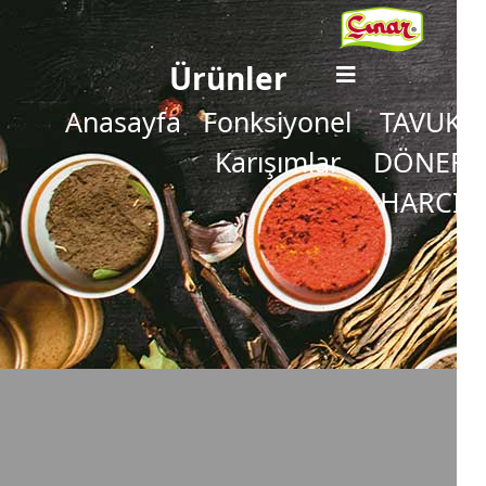
Ürünler
Anasayfa
Fonksiyonel
TAVUK
Karışımlar
DÖNER
HARCI