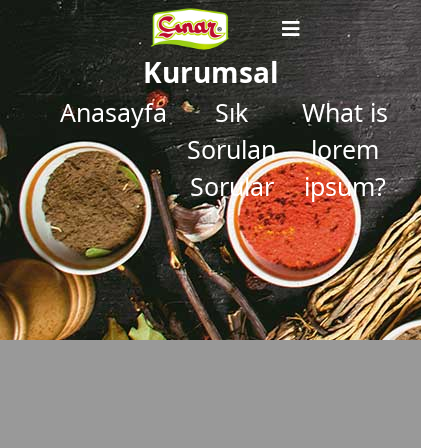
Kurumsal
Anasayfa
Sık
What is
Sorulan
lorem
Sorular
ipsum?