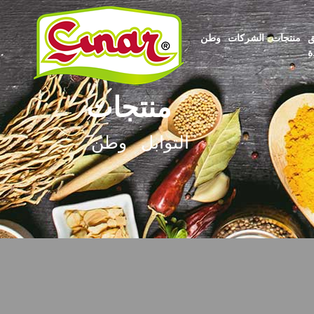
ق
منتجات
الشركات
وطن
ة
منتجات
التوابل
وطن