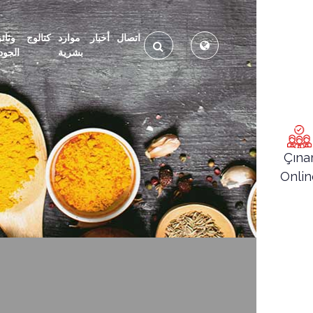
اتصال
أخبار
موارد
كتالوج
وثائ
بشرية
الجود
Çına
Onlin