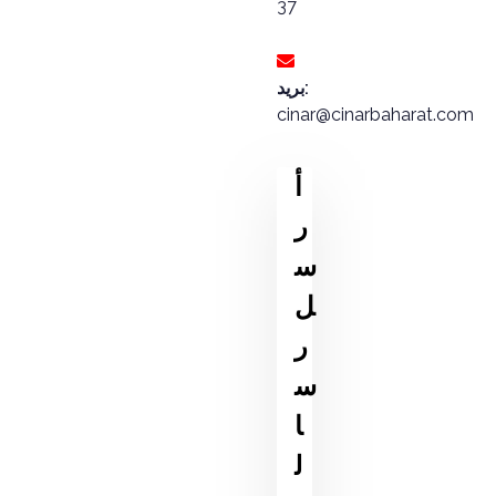
37
بريد:
cinar@cinarbaharat.com
أ
ر
س
ل
ر
س
ا
ل