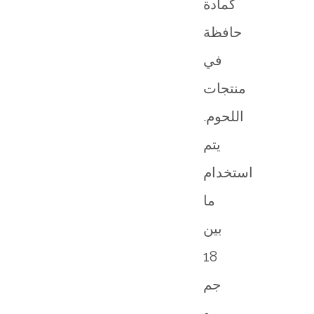
كمادة
حافظة
في
منتجات
اللحوم.
يتم
استخدام
ما
بين
18
جم
و