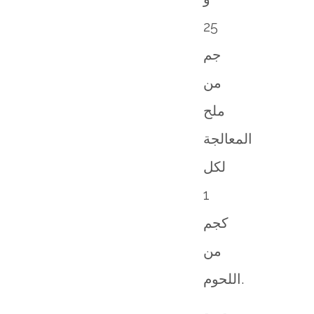
25
جم
من
ملح
المعالجة
لكل
1
كجم
من
اللحوم.