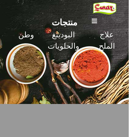
منتجات
علاج
البودينغ
وطن
الملح
والحلويات