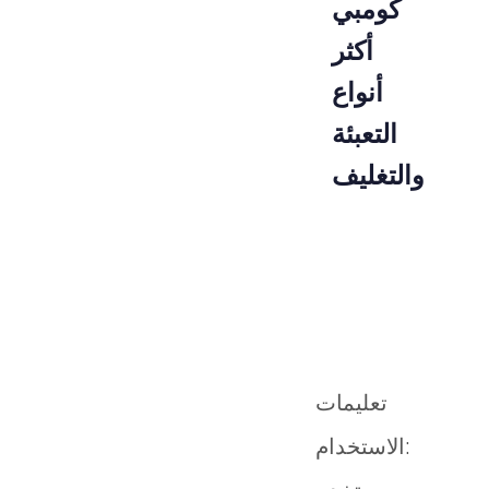
كومبي
أكثر
أنواع
التعبئة
والتغليف
رمزالمنتوج
طَرد
02-010-02
قطعة
تعليمات
الاستخدام: