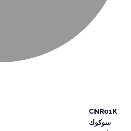
CNR01K
سوكوك