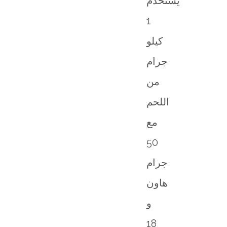
يستخدم
1
كيلو
جرام
من
اللحم
مع
50
جرام
هاون
و
18