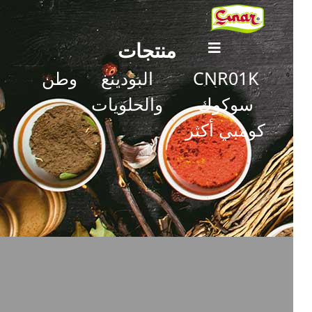
منتجات
CNR01K
البودينغ
وطن
سوكوك
والحلويات
كومبي أكثر