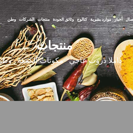
صال
أخبار
موارد بشرية
كتالوج
وثائق الجودة
منتجات
الشركات
وطن
منتجات
داملا دروب عاجي
مكونات الكعكة
وطن