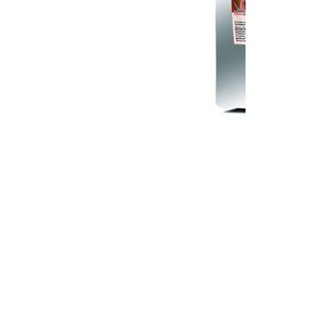
بنكهة
بودينغ الكاكاو
اولة