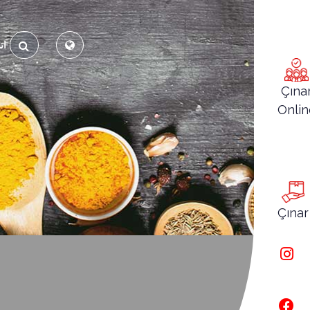
ات
Çına
Onlin
Çınar