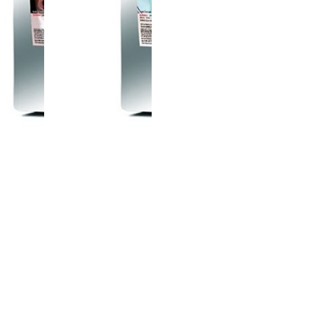
بودنغ الش
العلكة الكسترد
الدا