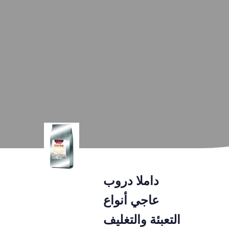
داملا دروب
عاجي أنواع
التعبئة والتغليف