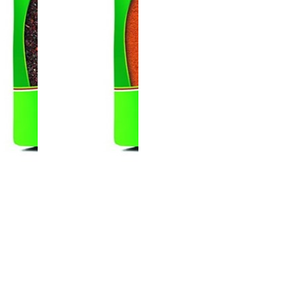
مسحوق الفلفل
إسوت
الحار
الف