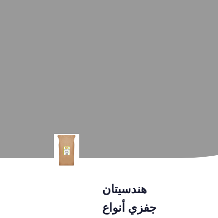
هندسيتان
جفزي أنواع