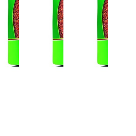
 سحب
الفلفل الطفل
حرير الفلفل
حلوى ا
لفل
خاص (KİLİS)