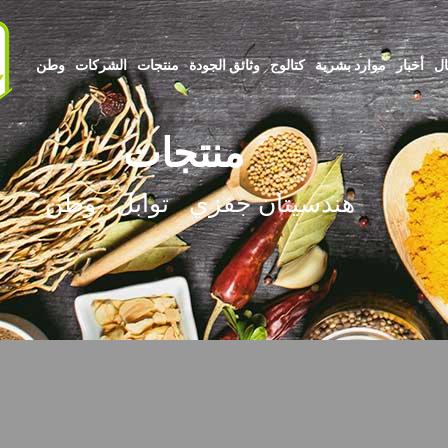
ال
أخبار
موارد بشرية
كتالوج
وثائق الجودة
منتجات
الشركات
وطن
منتجات
هندسيتان جفزي
توابل
وطن