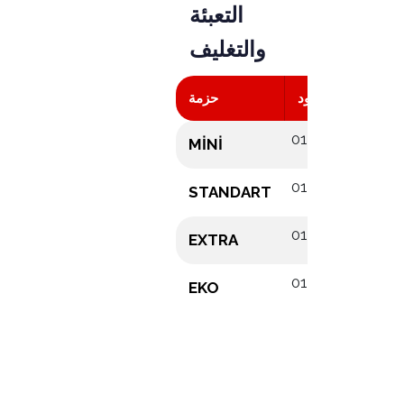
التعبئة
والتغليف
ديق
كود
حزمة
01005011
12x
MİNİ
01002004
25x
STANDART
01001016
20x
EXTRA
01003004
16
EKO