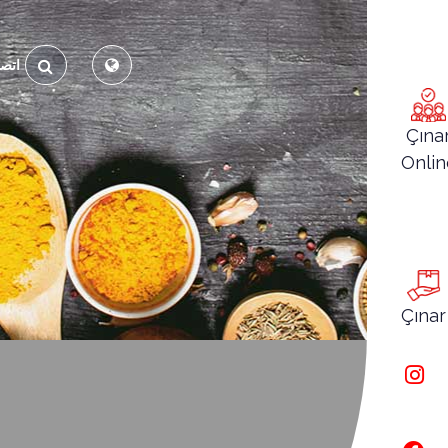
اتص
Çına
Onlin
Çınar