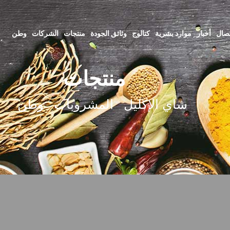
تصال
أخبار
موارد بشرية
كتالوج
وثائق الجودة
منتجات
الشركات
وطن
منتجات
شاي الإكليل
المشروبات
وطن