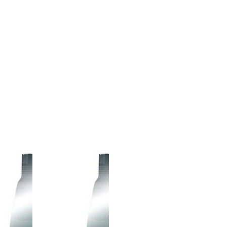
1
8691386514018