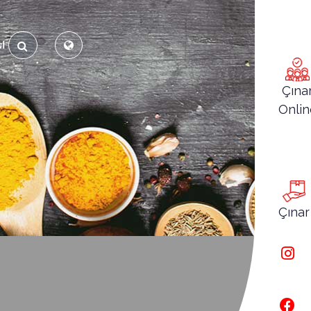
ا
Çına
Onlin
Çınar