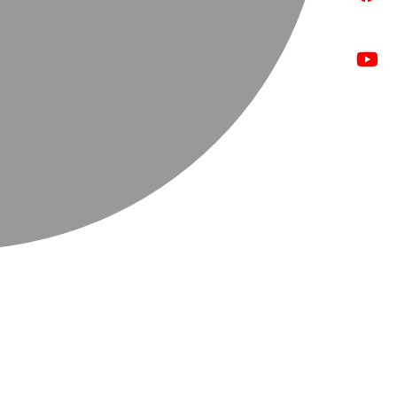
الباركود
وزن كيلوغرامي