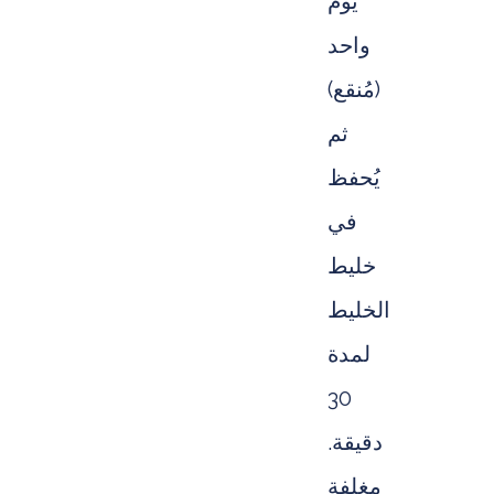
يوم
واحد
(مُنقع)
ثم
يُحفظ
في
خليط
الخليط
لمدة
30
دقيقة.
مغلفة