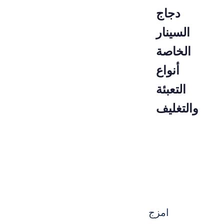
دجاج
السينار
الخاصة
أنواع
التعبئة
والتغليف
مزالمنتوج
طَرد
02-020-0
قطعة
امزج