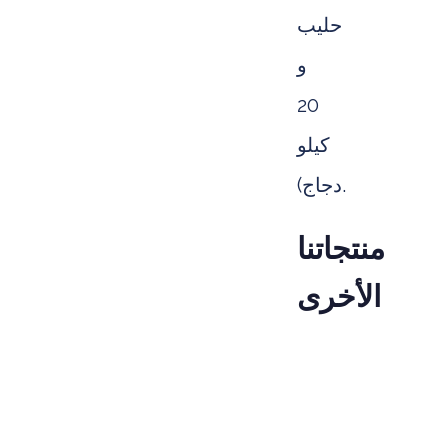
حليب
و
20
كيلو
دجاج).
منتجاتنا
الأخرى