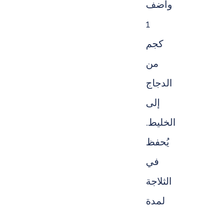
وأضف
1
كجم
من
الدجاج
إلى
الخليط.
يُحفظ
في
الثلاجة
لمدة