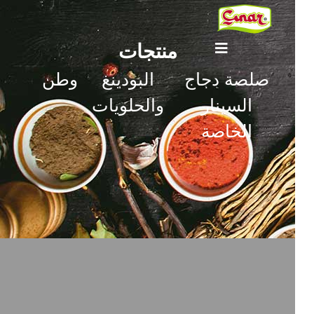
منتجات
صلصة دجاج
البودينغ
وطن
السينار
والحلويات
الخاصة