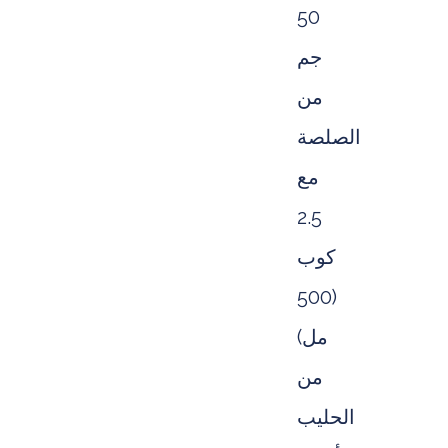
50
جم
من
الصلصة
مع
2.5
كوب
(500
مل)
من
الحليب