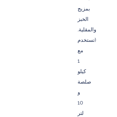
بمزيج
الخبز
والمقلية.
(تستخدم
مع
1
كيلو
صلصة
و
10
لتر