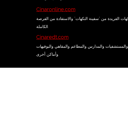
Cinaronline.com
كهات الفريدة من "سفينة النكهات" والاستفادة من الفرصة
الكاملة.
Cinaredt.com
 والمستشفيات والمدارس والمطاعم والمقاهي والبوفيهات
وأماكن أخرى.
اتصال
+90 332 342 08 37
عنوان
Fevzi Çakmak mah. Kottim İş Merkezi 10576.sk No
بريد
cinar@cinarbaharat.com